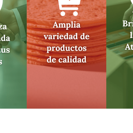
Productos frescos,
WhatsA
tes,
marcas confiables y
para r
uales y
tortillas hechas con
ajust
sional.
tradición para que
ayud
 es lo
siempre recibas lo
prod
es.
mejor.