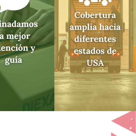
pp o teléfono
Podemos llevar todos
esolver dudas,
tus productos, directo
ar tu pedido o
a tu negocio en una
arte a elegir
amplia zona del país
uctos paso a
con rutas constantes.
paso.