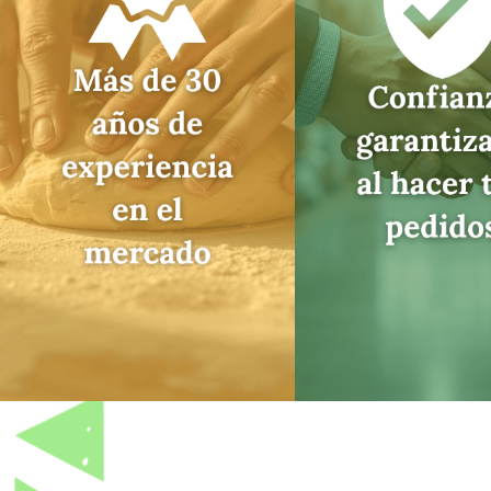
necesitas para tu
transparen
negocio: pedidos
entregas punt
claros, productos
empaque profe
confiables y asesoría
Lo que pides,
que te simplifica la
que recib
vida.